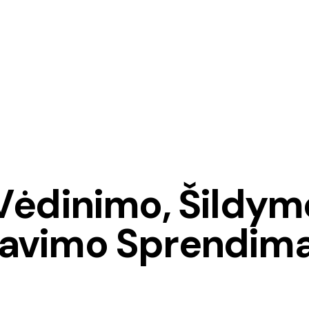
Vėdinimo, Šildymo
avimo Sprendima