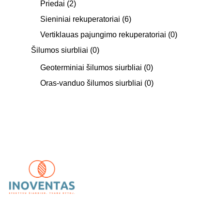
Priedai
(2)
Sieniniai rekuperatoriai
(6)
Vertiklauas pajungimo rekuperatoriai
(0)
Šilumos siurbliai
(0)
Geoterminiai šilumos siurbliai
(0)
Oras-vanduo šilumos siurbliai
(0)
UAB „Inoventas“
– inovatyvūs ir patikimi vėdinimo,