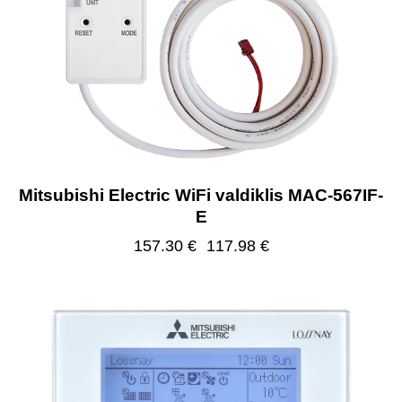
Mitsubishi Electric WiFi valdiklis MAC-567IF-
E
157.30
€
117.98
€
-25%