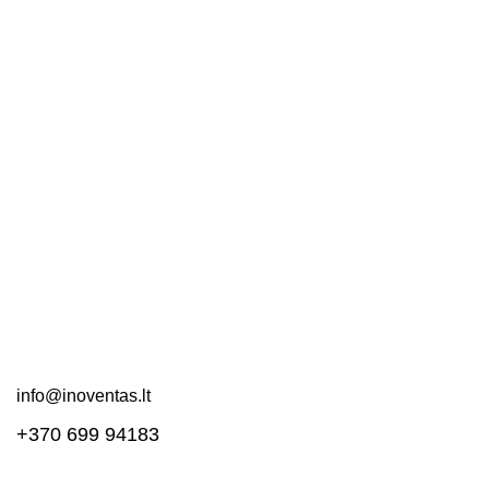
Nuorodos
Kontaktai
Apie mus
DUK
Pirkimo taisyklės
Pristatymas ir grąžinimas
Svetainės schema
Susisiekite!
info@inoventas.lt
+370 699 94183