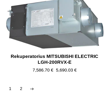
Rekuperatorius MITSUBISHI ELECTRIC
LGH-200RVX-E
7,586.70
€
5,690.03
€
→
1
2