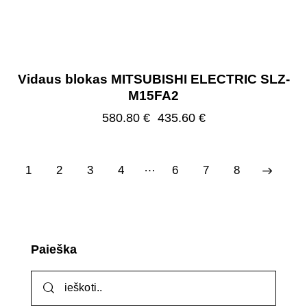
Vidaus blokas MITSUBISHI ELECTRIC SLZ-
M15FA2
580.80
€
435.60
€
…
1
2
3
4
6
→
7
8
Paieška