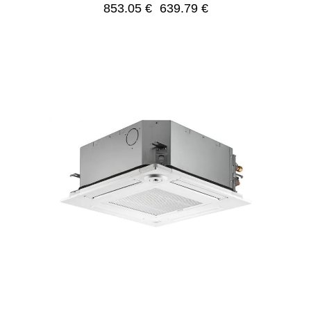
853.05
€
639.79
€
-25%