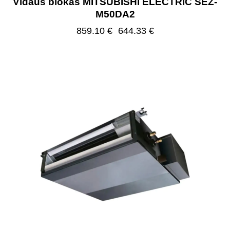
Vidaus blokas MITSUBISHI ELECTRIC SEZ-
M50DA2
859.10
€
644.33
€
-25%