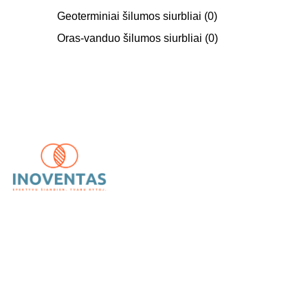
Geoterminiai šilumos siurbliai
(0)
Oras-vanduo šilumos siurbliai
(0)
UAB „Inoventas“
– inovatyvūs ir patikimi vėdinimo,
kondicionavimo bei šildymo sprendimai.
Kategorijos
Kondicionieriai