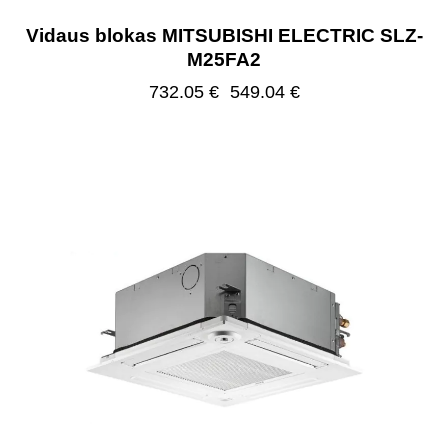
Vidaus blokas MITSUBISHI ELECTRIC SLZ-
M25FA2
732.05
€
549.04
€
-25%