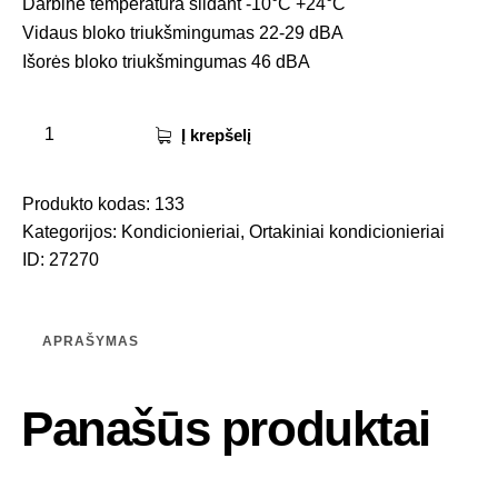
Darbinė temperatūra šildant -10°C +24°C
Vidaus bloko triukšmingumas 22-29 dBA
Išorės bloko triukšmingumas 46 dBA
Į krepšelį
Produkto kodas:
133
Kategorijos:
Kondicionieriai
,
Ortakiniai kondicionieriai
ID:
27270
APRAŠYMAS
Panašūs produktai