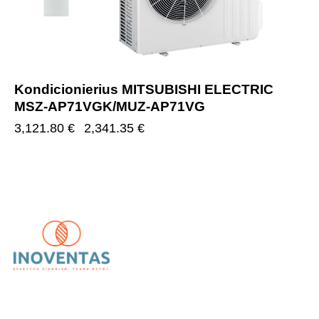
Kondicionierius MITSUBISHI ELECTRIC
MSZ-AP71VGK/MUZ-AP71VG
3,121.80
€
2,341.35
€
UAB „Inoventas“
– inovatyvūs ir patikimi vėdinimo,
kondicionavimo bei šildymo sprendimai.