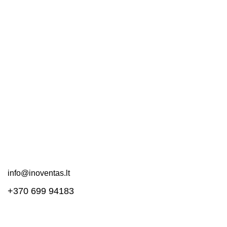
Nuorodos
Kontaktai
Apie mus
DUK
Pirkimo taisyklės
Pristatymas ir grąžinimas
Svetainės schema
Susisiekite!
info@inoventas.lt
+370 699 94183