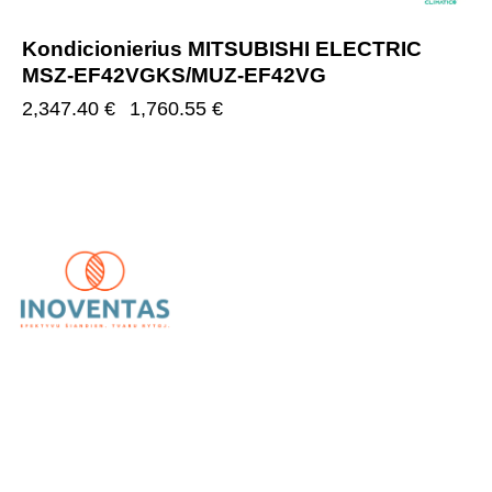
Kondicionierius MITSUBISHI ELECTRIC
MSZ-EF42VGKS/MUZ-EF42VG
2,347.40
€
1,760.55
€
UAB „Inoventas“
– inovatyvūs ir patikimi vėdinimo,
kondicionavimo bei šildymo sprendimai.
Kategorijos
Kondicionieriai