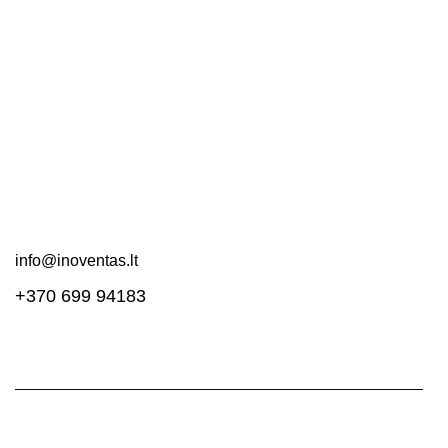
Apie mus
DUK
Pirkimo taisyklės
Pristatymas ir grąžinimas
Svetainės schema
Susisiekite!
info@inoventas.lt
+370 699 94183
Inoventas.lt
| Visos teisės saugomos. |
Privatumo politika
|
Svetainė sukurta
Myra.lt