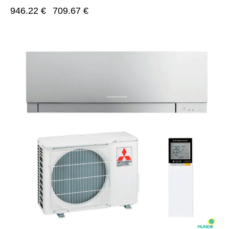
946.22
€
709.67
€
-25%