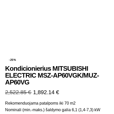
-25%
Kondicionierius MITSUBISHI
ELECTRIC MSZ-AP60VGK/MUZ-
AP60VG
2,522.85
€
1,892.14
€
Rekomenduojama patalpoms iki 70 m2
Nominali (min.-maks.) šaldymo galia 6,1 (1,4-7,3) kW