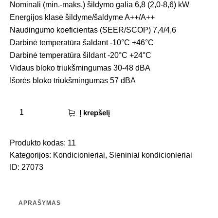
Nominali (min.-maks.) šildymo galia 6,8 (2,0-8,6) kW
Energijos klasė šildyme/šaldyme A++/A++
Naudingumo koeficientas (SEER/SCOP) 7,4/4,6
Darbinė temperatūra šaldant -10°C +46°C
Darbinė temperatūra šildant -20°C +24°C
Vidaus bloko triukšmingumas 30-48 dBA
Išorės bloko triukšmingumas 57 dBA
Į krepšelį
Produkto kodas:
11
Kategorijos:
Kondicionieriai
,
Sieniniai kondicionieriai
ID:
27073
APRAŠYMAS