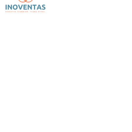
UAB „Inoventas“
– inovatyvūs ir patikimi vėdinimo,
kondicionavimo bei šildymo sprendimai.
Kategorijos
Kondicionieriai
Oro gerinimas
Rekuperatoriai
Šilumos siurbliai
Paslaugos
Projektavimas
Montavimas