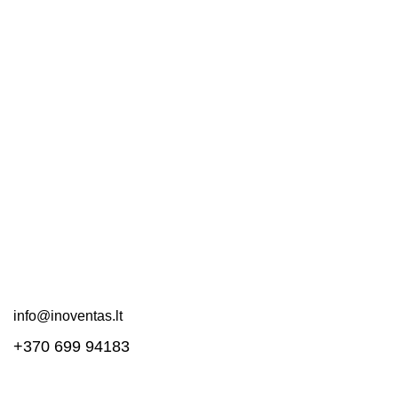
Nuorodos
Kontaktai
Apie mus
DUK
Pirkimo taisyklės
Pristatymas ir grąžinimas
Svetainės schema
Susisiekite!
info@inoventas.lt
+370 699 94183