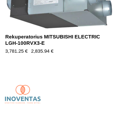
Rekuperatorius MITSUBISHI ELECTRIC
LGH-100RVX3-E
3,781.25
€
2,835.94
€
UAB „Inoventas“
– inovatyvūs ir patikimi vėdinimo,
kondicionavimo bei šildymo sprendimai.