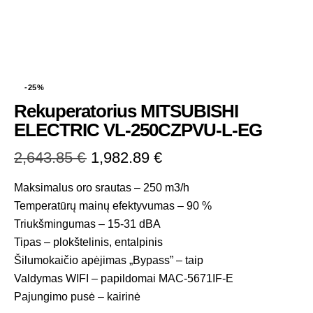
-25%
Rekuperatorius MITSUBISHI
ELECTRIC VL-250CZPVU-L-EG
2,643.85
€
1,982.89
€
Maksimalus oro srautas – 250 m3/h
Temperatūrų mainų efektyvumas – 90 %
Triukšmingumas – 15-31 dBA
Tipas – plokštelinis, entalpinis
Šilumokaičio apėjimas „Bypass” – taip
Valdymas WIFI – papildomai MAC-5671IF-E
Pajungimo pusė – kairinė