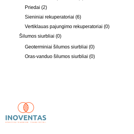
Priedai
(2)
Sieniniai rekuperatoriai
(6)
Vertiklauas pajungimo rekuperatoriai
(0)
Šilumos siurbliai
(0)
Geoterminiai šilumos siurbliai
(0)
Oras-vanduo šilumos siurbliai
(0)
UAB „Inoventas“
– inovatyvūs ir patikimi vėdinimo,