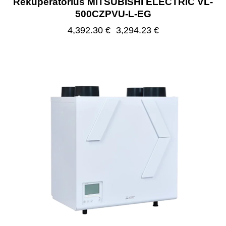
Rekuperatorius MITSUBISHI ELECTRIC VL-
500CZPVU-L-EG
4,392.30
€
3,294.23
€
-25%