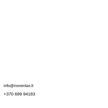
Nuorodos
Kontaktai
Apie mus
DUK
Pirkimo taisyklės
Pristatymas ir grąžinimas
Svetainės schema
Susisiekite!
info@inoventas.lt
+370 699 94183