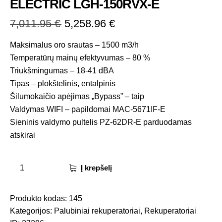
ELECTRIC LGH-150RVX-E
7,011.95
€
5,258.96
€
Maksimalus oro srautas – 1500 m3/h
Temperatūrų mainų efektyvumas – 80 %
Triukšmingumas – 18-41 dBA
Tipas – plokštelinis, entalpinis
Šilumokaičio apėjimas „Bypass” – taip
Valdymas WIFI – papildomai MAC-5671IF-E
Sieninis valdymo pultelis PZ-62DR-E parduodamas
atskirai
Į krepšelį
Produkto kodas:
145
Kategorijos:
Palubiniai rekuperatoriai
,
Rekuperatoriai