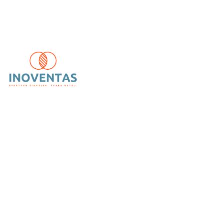
UAB „Inoventas“
– inovatyvūs ir patikimi vėdinimo,
kondicionavimo bei šildymo sprendimai.
Kategorijos
Kondicionieriai
Oro gerinimas
Rekuperatoriai
Šilumos siurbliai