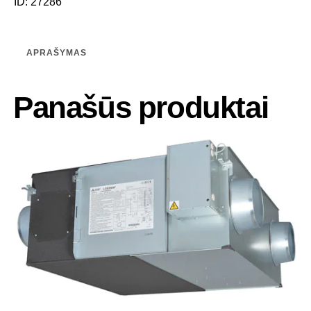
ID:
27286
APRAŠYMAS
Panašūs produktai
-25%