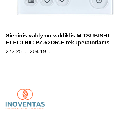
Sieninis valdymo valdiklis MITSUBISHI
ELECTRIC PZ-62DR-E rekuperatoriams
272.25
€
204.19
€
UAB „Inoventas“
– inovatyvūs ir patikimi vėdinimo,
kondicionavimo bei šildymo sprendimai.