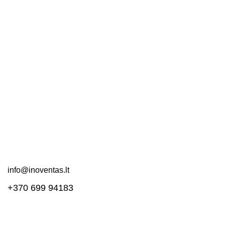
Nuorodos
Kontaktai
Apie mus
DUK
Pirkimo taisyklės
Pristatymas ir grąžinimas
Svetainės schema
Susisiekite!
info@inoventas.lt
+370 699 94183