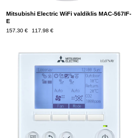
Mitsubishi Electric WiFi valdiklis MAC-567IF-
E
157.30
€
117.98
€
-25%