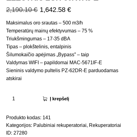
2,190.10
€
1,642.58
€
Maksimalus oro srautas – 500 m3/h
Temperatūrų mainų efektyvumas – 75 %
Triukšmingumas – 17-35 dBA
Tipas – plokštelinis, entalpinis
Šilumokaičio apėjimas „Bypass” – taip
Valdymas WIFI – papildomai MAC-5671IF-E
Sieninis valdymo pultelis PZ-62DR-E parduodamas
atskirai
Į krepšelį
Produkto kodas:
141
Kategorijos:
Palubiniai rekuperatoriai
,
Rekuperatoriai
ID:
27280