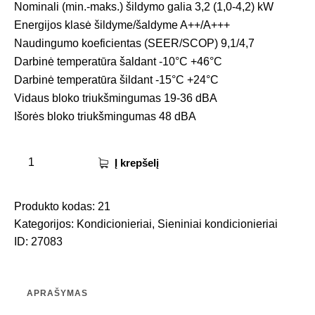
Nominali (min.-maks.) šildymo galia 3,2 (1,0-4,2) kW
Energijos klasė šildyme/šaldyme A++/A+++
Naudingumo koeficientas (SEER/SCOP) 9,1/4,7
Darbinė temperatūra šaldant -10°C +46°C
Darbinė temperatūra šildant -15°C +24°C
Vidaus bloko triukšmingumas 19-36 dBA
Išorės bloko triukšmingumas 48 dBA
Į krepšelį
Produkto kodas:
21
Kategorijos:
Kondicionieriai
,
Sieniniai kondicionieriai
ID:
27083
APRAŠYMAS