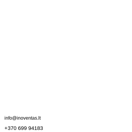
Priežiūra ir remontas
Nuorodos
Kontaktai
Apie mus
DUK
Pirkimo taisyklės
Pristatymas ir grąžinimas
Svetainės schema
Susisiekite!
info@inoventas.lt
+370 699 94183