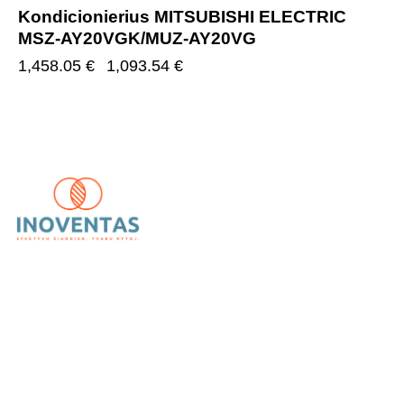
Kondicionierius MITSUBISHI ELECTRIC
MSZ-AY20VGK/MUZ-AY20VG
1,458.05
€
1,093.54
€
UAB „Inoventas“
– inovatyvūs ir patikimi vėdinimo,
kondicionavimo bei šildymo sprendimai.
Kategorijos
Kondicionieriai
Oro gerinimas