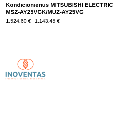
Kondicionierius MITSUBISHI ELECTRIC
MSZ-AY25VGK/MUZ-AY25VG
1,524.60
€
1,143.45
€
UAB „Inoventas“
– inovatyvūs ir patikimi vėdinimo,
kondicionavimo bei šildymo sprendimai.
Kategorijos
Kondicionieriai