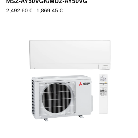
MSZ-AY50VGK/MUZ-AY50VG
2,492.60
€
1,869.45
€
-25%