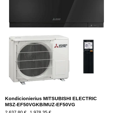
Kondicionierius MITSUBISHI ELECTRIC
MSZ-EF50VGKB/MUZ-EF50VG
2,637.80
€
1,978.35
€