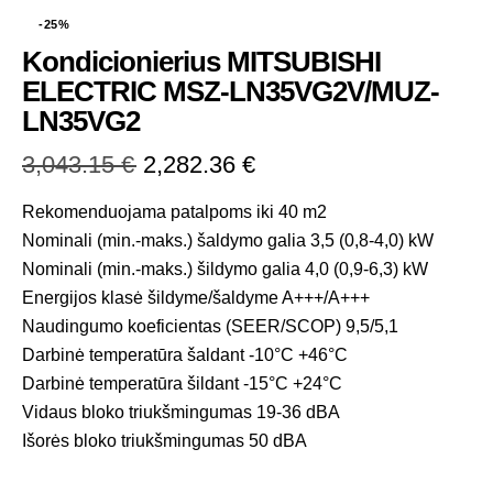
-25%
Kondicionierius MITSUBISHI
ELECTRIC MSZ-LN35VG2V/MUZ-
LN35VG2
3,043.15
€
2,282.36
€
Rekomenduojama patalpoms iki 40 m2
Nominali (min.-maks.) šaldymo galia 3,5 (0,8-4,0) kW
Nominali (min.-maks.) šildymo galia 4,0 (0,9-6,3) kW
Energijos klasė šildyme/šaldyme A+++/A+++
Naudingumo koeficientas (SEER/SCOP) 9,5/5,1
Darbinė temperatūra šaldant -10°C +46°C
Darbinė temperatūra šildant -15°C +24°C
Vidaus bloko triukšmingumas 19-36 dBA
Išorės bloko triukšmingumas 50 dBA