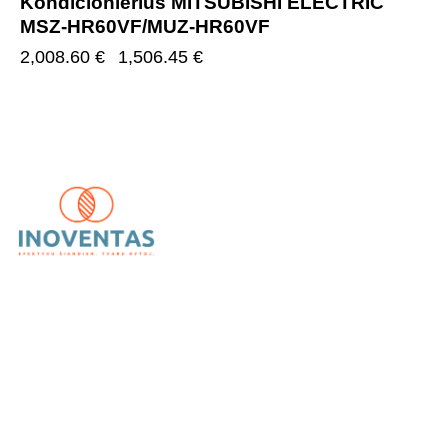
Kondicionierius MITSUBISHI ELECTRIC
MSZ-HR60VF/MUZ-HR60VF
2,008.60
€
1,506.45
€
UAB „Inoventas“
– inovatyvūs ir patikimi vėdinimo,
kondicionavimo bei šildymo sprendimai.
Kategorijos
Kondicionieriai
Oro gerinimas