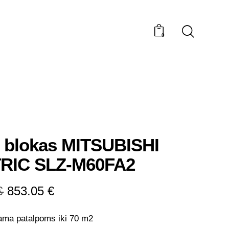
0
 blokas MITSUBISHI
RIC SLZ-M60FA2
€
853.05
€
ma patalpoms iki 70 m2