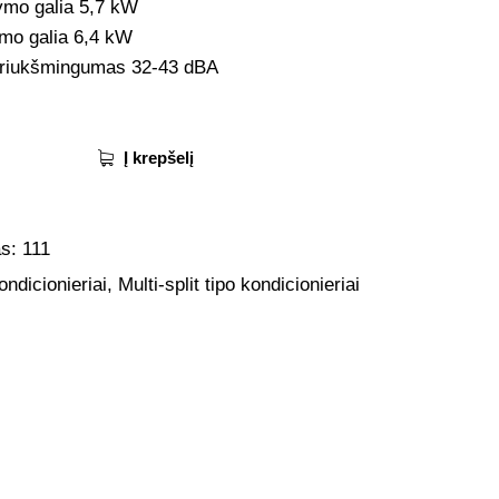
ymo galia 5,7 kW
ymo galia 6,4 kW
triukšmingumas 32-43 dBA
Į krepšelį
as:
111
ondicionieriai
,
Multi-split tipo kondicionieriai