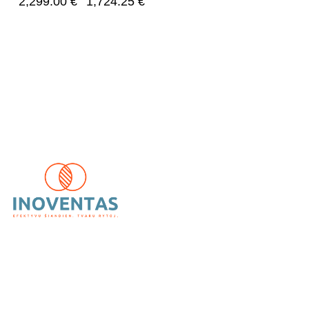
2,299.00
€
1,724.25
€
UAB „Inoventas“
– inovatyvūs ir patikimi vėdinimo,
kondicionavimo bei šildymo sprendimai.