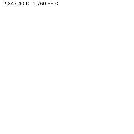
2,347.40
€
1,760.55
€
s
Nuorodos
mas
Kontaktai
s
Apie mus
os
DUK
r remontas
Pirkimo taisyklės