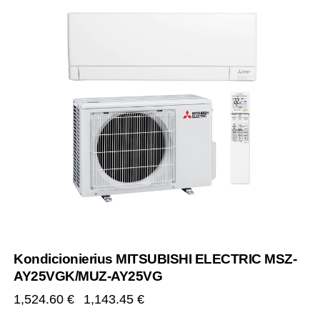
Kondicionierius MITSUBISHI ELECTRIC MSZ-
AY25VGK/MUZ-AY25VG
1,524.60
€
1,143.45
€