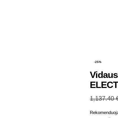
-25%
Vidaus
ELECT
1,137.40
Rekomenduoja