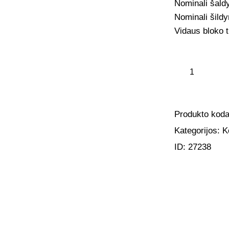
Nominali šald
Nominali šild
Vidaus bloko 
Produkto kod
Kategorijos:
K
ID:
27238