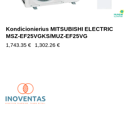
Kondicionierius MITSUBISHI ELECTRIC
MSZ-EF25VGKS/MUZ-EF25VG
1,743.35
€
1,302.26
€
UAB „Inoventas“
– inovatyvūs ir patikimi vėdinimo,
kondicionavimo bei šildymo sprendimai.