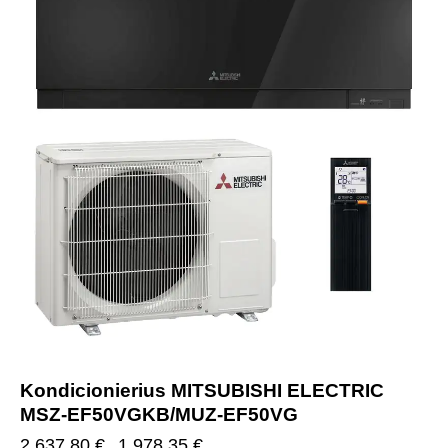
Kondicionierius MITSUBISHI ELECTRIC
MSZ-EF50VGKB/MUZ-EF50VG
2,637.80
€
1,978.35
€