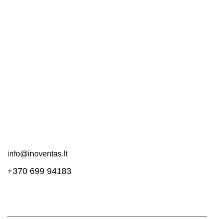
Kontaktai
Apie mus
DUK
Pirkimo taisyklės
Pristatymas ir grąžinimas
Svetainės schema
Susisiekite!
info@inoventas.lt
+370 699 94183