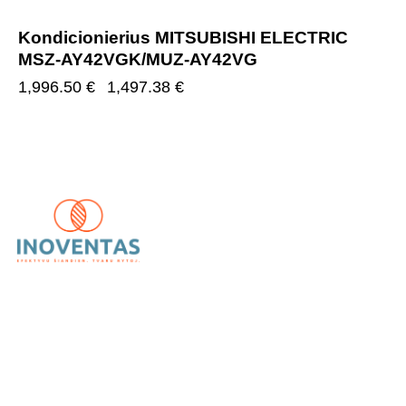
Kondicionierius MITSUBISHI ELECTRIC
MSZ-AY42VGK/MUZ-AY42VG
1,996.50
€
1,497.38
€
UAB „Inoventas“
– inovatyvūs ir patikimi vėdinimo,
kondicionavimo bei šildymo sprendimai.
Kategorijos
Kondicionieriai