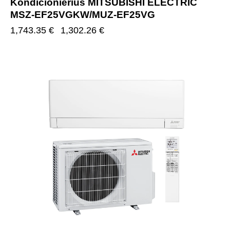
Kondicionierius MITSUBISHI ELECTRIC
MSZ-EF25VGKW/MUZ-EF25VG
1,743.35
€
1,302.26
€
-25%