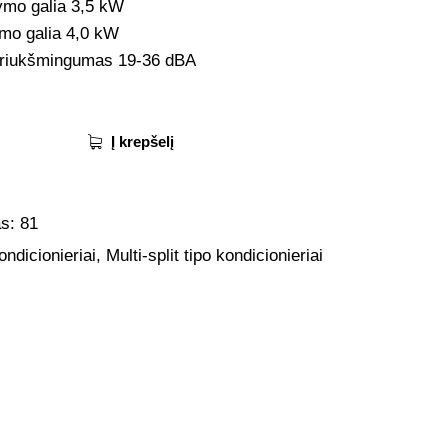
ymo galia 3,5 kW
ymo galia 4,0 kW
triukšmingumas 19-36 dBA
Į krepšelį
as:
81
ondicionieriai
,
Multi-split tipo kondicionieriai