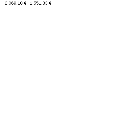
2,069.10
€
1,551.83
€
Kategorijos
Paslaugo
Kondicionieriai
Projektavi
Oro gerinimas
Montavima
Rekuperatoriai
Konsultacij
Šilumos siurbliai
Priežiūra i