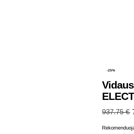
-25%
Vidaus
ELECT
937.75
€
Rekomenduoja