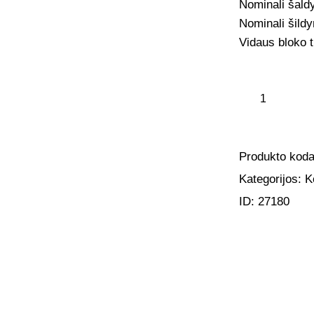
Nominali šald
Nominali šild
Vidaus bloko 
Produkto kod
Kategorijos:
K
ID:
27180