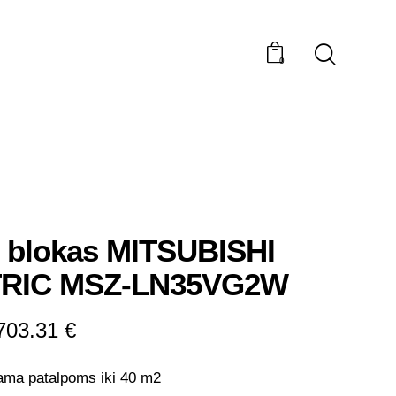
0
 blokas MITSUBISHI
RIC MSZ-LN35VG2W
703.31
€
ma patalpoms iki 40 m2