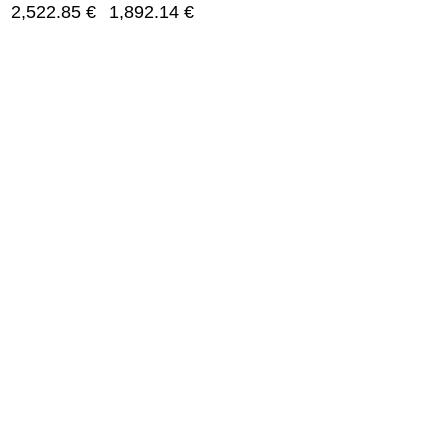
2,522.85
€
1,892.14
€
s
Nuorodos
mas
Kontaktai
s
Apie mus
os
DUK
r remontas
Pirkimo taisyklės