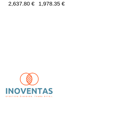
2,637.80
€
1,978.35
€
UAB „Inoventas“
– inovatyvūs ir patikimi vėdinimo,
kondicionavimo bei šildymo sprendimai.