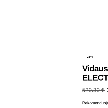
-25%
Vidaus
ELECT
520.30
€
Rekomenduoja