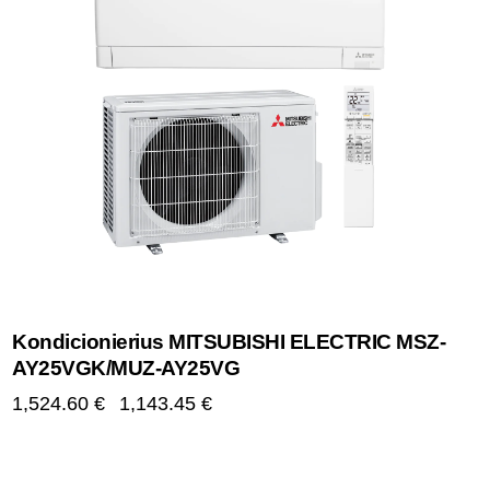
Kondicionierius MITSUBISHI ELECTRIC MSZ-
AY25VGK/MUZ-AY25VG
1,524.60
€
1,143.45
€