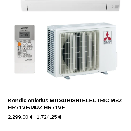
Kondicionierius MITSUBISHI ELECTRIC MSZ-
HR71VF/MUZ-HR71VF
2,299.00
€
1,724.25
€