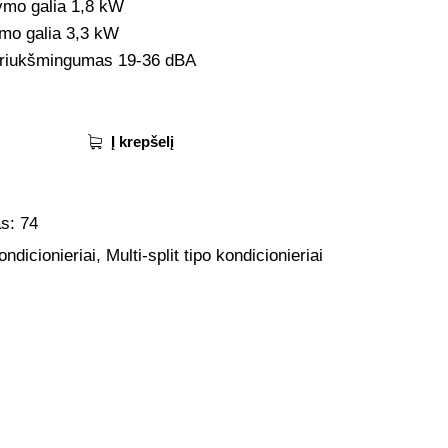
ymo galia 1,8 kW
ymo galia 3,3 kW
triukšmingumas 19-36 dBA
Į krepšelį
as:
74
ondicionieriai
,
Multi-split tipo kondicionieriai