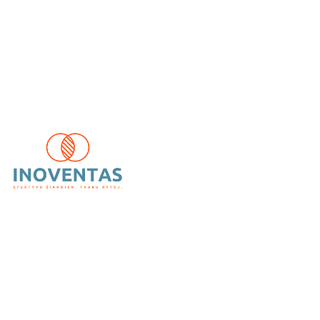
UAB „Inoventas“
– inovatyvūs ir patikimi vėdinimo,
kondicionavimo bei šildymo sprendimai.