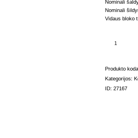
Nominali šald
Nominali šild
Vidaus bloko 
Produkto kod
Kategorijos:
K
ID:
27167