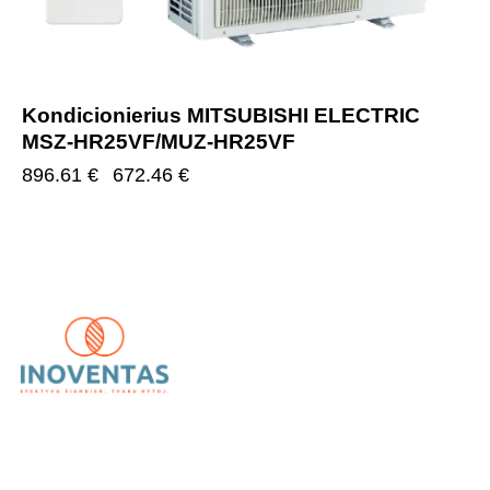
Kondicionierius MITSUBISHI ELECTRIC
MSZ-HR25VF/MUZ-HR25VF
896.61
€
672.46
€
UAB „Inoventas“
– inovatyvūs ir patikimi vėdinimo,
kondicionavimo bei šildymo sprendimai.