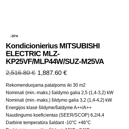
-25%
Kondicionierius MITSUBISHI
ELECTRIC MLZ-
KP25VF/MLP44W/SUZ-M25VA
2,516.80
€
1,887.60
€
Rekomenduojama patalpoms iki 30 m2
Nominali (min.-maks.) šaldymo galia 2,5 (1,4-3,2) kW
Nominali (min.-maks.) šildymo galia 3,2 (1,4-4,2) kW
Energijos klasė šildyme/šaldyme A++/A++
Naudingumo koeficientas (SEER/SCOP) 6,2/4,4
Darbinė temperatūra šaldant -10°C +46°C