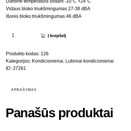
Darbinė temperatūra šildant -10°C +24°C
Vidaus bloko triukšmingumas 27-38 dBA
Išorės bloko triukšmingumas 46 dBA
Į krepšelį
Produkto kodas:
126
Kategorijos:
Kondicionieriai
,
Lubiniai kondicionieriai
ID:
27261
APRAŠYMAS
Panašūs produktai