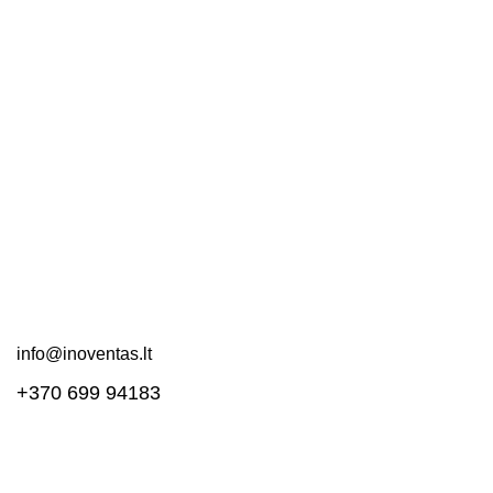
Kontaktai
Apie mus
DUK
Pirkimo taisyklės
Pristatymas ir grąžinimas
Svetainės schema
Susisiekite!
info@inoventas.lt
+370 699 94183